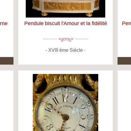
orne
Pendule biscuit l'Amour et la fidélité
Pend
T
XVIII ème Siècle