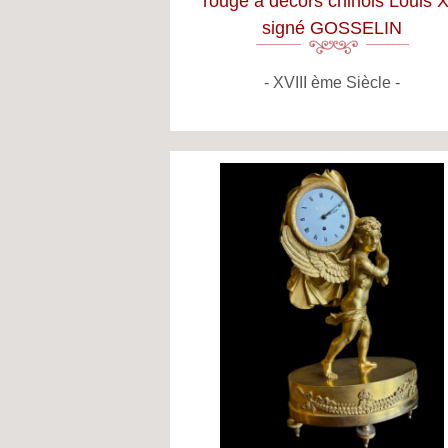
rouge à décors chinois Louis 
signé GOSSELIN
XVIII ème Siècle