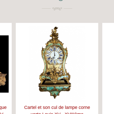
aque
Cartel et son cul de lampe corne