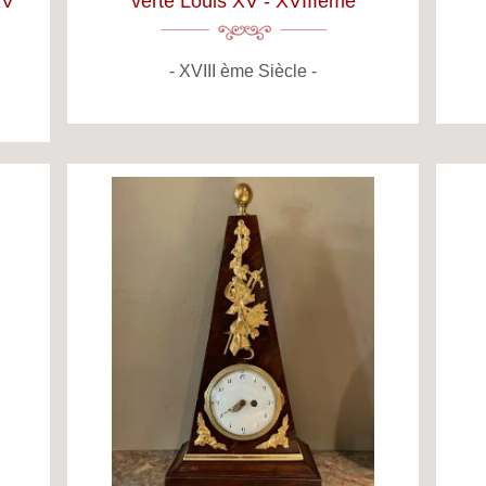
XV
verte Louis XV - XVIIIème
XVIII ème Siècle