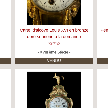
Cartel d'alcove Louis XVI en bronze
Pen
doré sonnerie à la demande
XVIII ème Siècle
VENDU